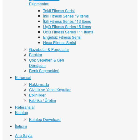
Ekipmanları
Tekli Fitness Serisi
İkili Fitness Series / 9 Items
İkili Fitness Series / 13 Items
Üçlü Fitness Series / 5 Items
Üçlü Fitness Series / 11 Items
Engelsiz Fitness Serisi
Hexa Fitness Serisi
Gazebolar & Pergolalar
Banklar
Çöp Sepetleri & Geri
Dönüşüm
Renk Seçenekleri
Kurumsal
Hakkımızda
Gizlilik ve Yasal Koşullar
Etkinlikler
Fabrika / Üretim
Referanslar
Katalog
Katalog Download
İletişim
Ana Sayfa