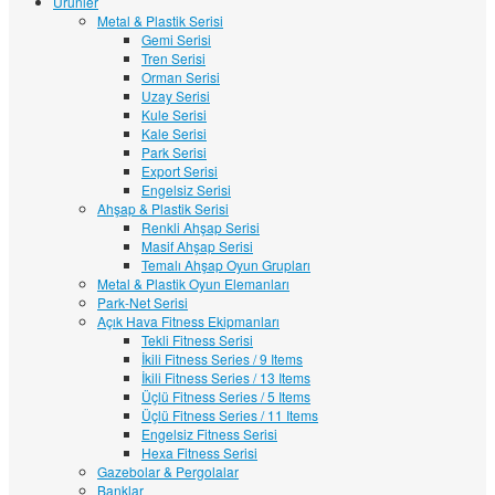
Ürünler
Metal & Plastik Serisi
Gemi Serisi
Tren Serisi
Orman Serisi
Uzay Serisi
Kule Serisi
Kale Serisi
Park Serisi
Export Serisi
Engelsiz Serisi
Ahşap & Plastik Serisi
Renkli Ahşap Serisi
Masif Ahşap Serisi
Temalı Ahşap Oyun Grupları
Metal & Plastik Oyun Elemanları
Park-Net Serisi
Açık Hava Fitness Ekipmanları
Tekli Fitness Serisi
İkili Fitness Series / 9 Items
İkili Fitness Series / 13 Items
Üçlü Fitness Series / 5 Items
Üçlü Fitness Series / 11 Items
Engelsiz Fitness Serisi
Hexa Fitness Serisi
Gazebolar & Pergolalar
Banklar